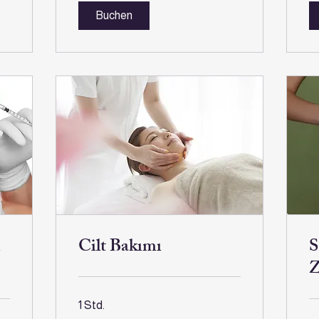
Buchen
u
Cilt Bakımı
S
Z
1 Std.