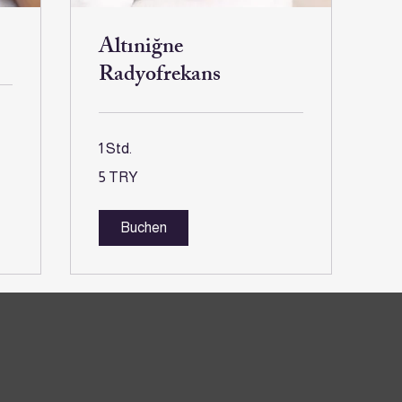
Altıniğne
Radyofrekans
1 Std.
5
5 TRY
Türkische
Lira
Buchen