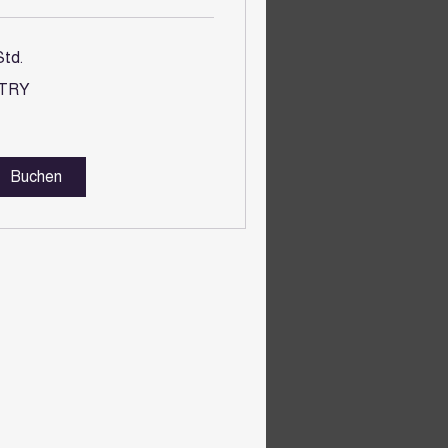
Std.
 TRY
rkische
a
Buchen