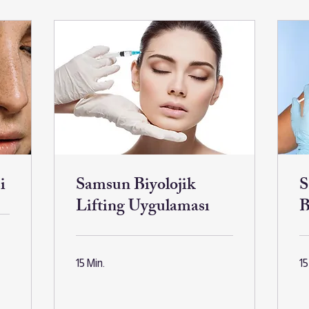
i
Samsun Biyolojik
S
Lifting Uygulaması
B
15 Min.
15