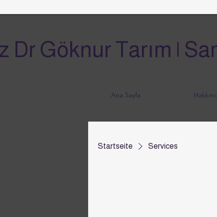
z Dr Göknur Tarım | Sam
Ana Sayfa
Hakkın
Startseite
Services