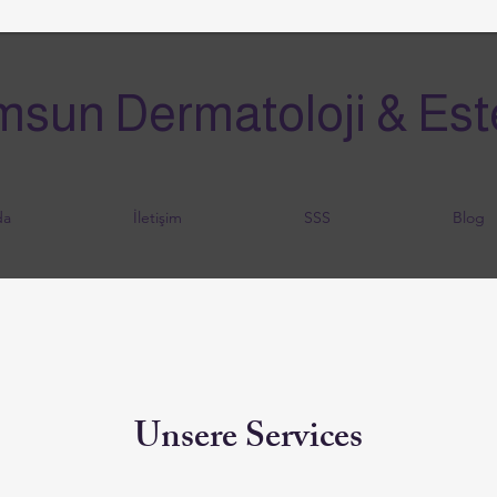
sun Dermatoloji & Estet
da
İletişim
SSS
Blog
Unsere Services