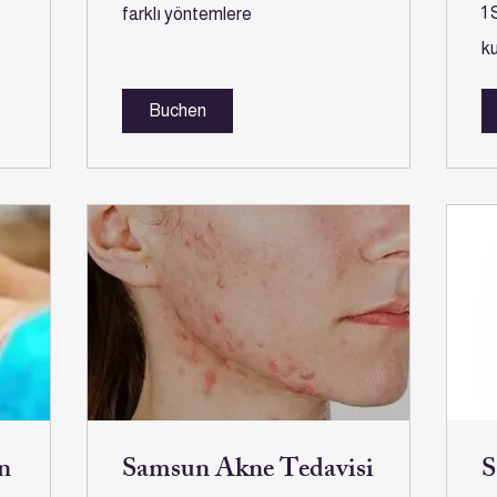
farklı
1 
farklı yöntemlere
yöntemlere
kul
ku
cu
sa
Buchen
n
Samsun Akne Tedavisi
S