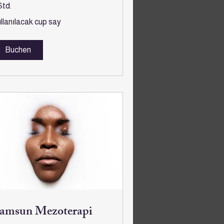
Std.
lanılacak
llanılacak cup say
p
y
Buchen
amsun Mezoterapi