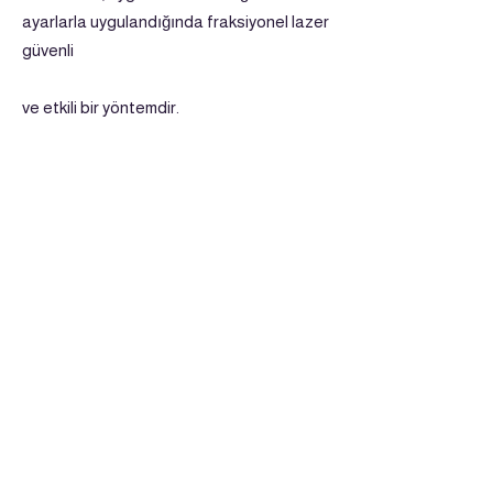
ayarlarla uygulandığında fraksiyonel lazer
güvenli
ve etkili bir yöntemdir.
En iyi sonuçlar için kişiye özel
değerlendirme şarttır.
Sonuç
Samsun’da fraksiyonel lazer tedavisi, cilt
kalitesini artırmak, iz ve leke görünümünü
azaltmak isteyenler için güçlü bir
seçenektir. Daha iyi sonuçlar için
altıniğne
radyofrekans
,
BBL
,
Qswitched lazer
gibi
uygulamalar kombinasyonu