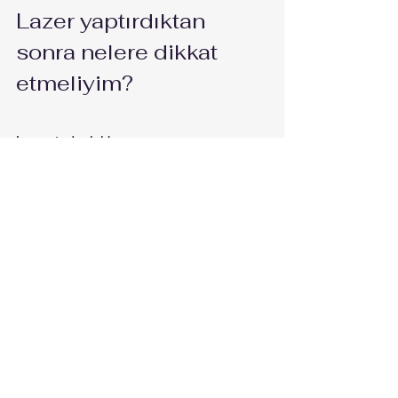
Lazer yaptırdıktan 
sonra nelere dikkat 
etmeliyim?
Lazer tedavisi boyunca 
güneşlenmenizi veya solaryuma 
gitmenizi önermemekteyiz.  Deri ne 
kadar beyaz ve kıllarda koyu ise lazer 
seansları da o kadar başarılı olacaktır.
Lazerden hemen sonra duşa 
girmeyiniz. Derinizde kaşıntı kızarıklık 
veya hassasiyet gelişebilir. Bu durumda 
kalıcı bir durum değildir.
Lazerden hemen sonra yoğun spor 
veya havuza girmeyiniz.
Özellikle yüz bölgenize lazer 
yaptırıyorsanız çantanızda muhakkak 