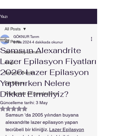
Yazı
All Posts
GÖKNUR Tarım
All Posts
8 Nis 2024
4 dakikada okunur
Samsun Alexandrite
dermatoloji uzmanı
Lazer Epilasyon Fiyatları
dolgu
2026: Lazer Epilasyon
Samsun Botoks
Yaptırırken Nelere
Cilt Bakımı
Dikkat Etmeliyiz?
Ameliyatsız cilt gençleştirme
Güncelleme tarihi:
3 May
5 üzerinden NaN yıldız
Samsun 'da 2005 yılından buyana 
alexandrite lazer epilasyon yapan 
tecrübeli bir kliniğiz. 
Lazer Epilasyon