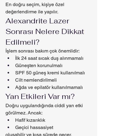
En doğru seçim, kişiye özel 
değerlendirme ile yapılır.
Alexandrite Lazer 
Sonrası Nelere Dikkat 
Edilmeli?
İşlem sonrası bakım çok önemlidir:
İlk 24 saat sıcak duş alınmamalı
Güneşten korunulmalı
SPF 50 güneş kremi kullanılmalı
Cilt nemlendirilmeli
Ağda ve epilatör kullanılmamalı
Yan Etkileri Var mı?
Doğru uygulandığında ciddi yan etki 
görülmez. Ancak:
Hafif kızarıklık
Geçici hassasiyet
oluşabilir ve kısa sürede geçer.