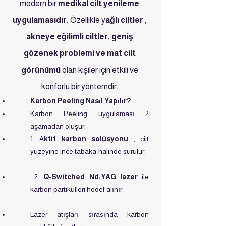
modern bir
medikal cilt yenileme
uygulamasıdır.
Özellikle y
ağlı ciltler ,
akneye eğilimli ciltler, geniş
gözenek problemi ve mat cilt
görünümü
olan kişiler için etkili ve
konforlu bir yöntemdir.
Karbon Peeling Nasıl Yapılır?
Karbon Peeling uygulaması 2
aşamadan oluşur:
1. A
ktif karbon
solüsyonu
, cilt
yüzeyine ince tabaka halinde sürülür.
2.
Q-Switched Nd:YAG lazer
ile
karbon partikülleri hedef alınır.
Lazer atışları sırasında karbon