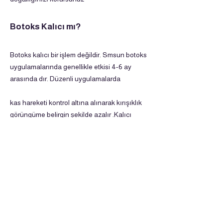
Botoks Kalıcı mı?
Botoks kalıcı bir işlem değildir. Smsun botoks
uygulamalarında genellikle etkisi 4-6 ay
arasında dır. Düzenli uygulamalarda
kas hareketi kontrol altına alınarak kırışıklık
görüngüme belirgin şekilde azalır .Kalıcı
değildir.
Botoks Fiyatları Samsun 2026
Botoks fiyatlandırması uygulanan bölgeye
göre değişmektedir.